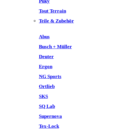
Puky
Tout Terrain
Teile & Zubehör
Abus
Busch + Müller
Deuter
Ergon
NG Sports
Ortlieb
SKS
SQ Lab
Supernova
Tex-Lock