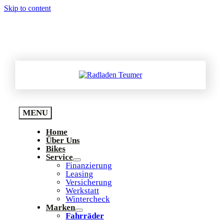
Skip to content
03774 – 128 20 ▪ hello@radladen-teumer.de
MENU
Home
Über Uns
Bikes
Service
Finanzierung
Leasing
Versicherung
Werkstatt
Wintercheck
Marken
Fahrräder