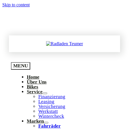
Skip to content
03774 – 128 20 ▪ hello@radladen-teumer.de
MENU
Home
Über Uns
Bikes
Service
Finanzierung
Leasing
Versicherung
Werkstatt
Wintercheck
Marken
Fahrräder