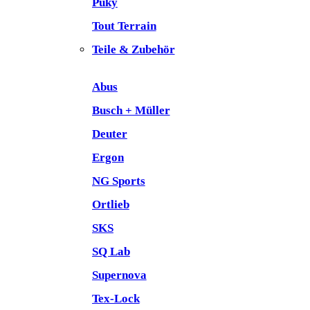
Puky
Tout Terrain
Teile & Zubehör
Abus
Busch + Müller
Deuter
Ergon
NG Sports
Ortlieb
SKS
SQ Lab
Supernova
Tex-Lock